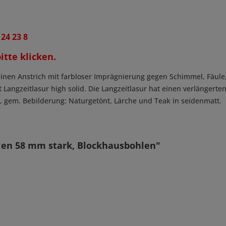
 24 23 8
itte klicken.
nen Anstrich mit farbloser Imprägnierung gegen Schimmel, Fäule,
it Langzeitlasur high solid. Die Langzeitlasur hat einen verlängert
n, gem. Bebilderung: Naturgetönt, Lärche und Teak in seidenmatt.
len 58 mm stark, Blockhausbohlen"