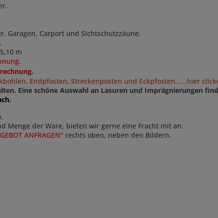
er.
er. Garagen, Carport und Sichtschutzzäune.
.
, 5,10 m
chnung.
erechnung.
bohlen. Endpfosten, Streckenposten und Eckpfosten......hier clic
talten. Eine schöne Auswahl an Lasuren und Imprägnierungen fin
uch.
n.
und Menge der Ware, bieten wir gerne eine Fracht mit an.
NGEBOT ANFRAGEN"
rechts oben, neben den Bildern.