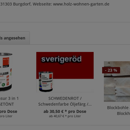
, D-31303 Burgdorf, Webseite: www.holz-wohnen-garten.de
ls angesehen
- 23 %
ur 3 in 1
SCHWEDENROT /
GETÖNT
Schwedenfarbe Öljefärg /...
Blockbohle 
 pro Dose
ab 30,50 € * pro Dose
Blockh
pro Liter
ab 40,67 € * pro Liter