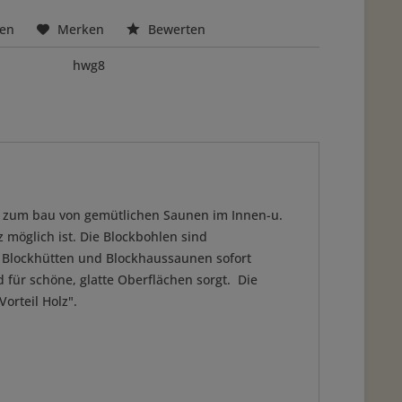
hen
Merken
Bewerten
hwg8
ie zum bau von gemütlichen Saunen im Innen-u.
 möglich ist. Die Blockbohlen sind
n Blockhütten und Blockhaussaunen sofort
 für schöne, glatte Oberflächen sorgt. Die
orteil Holz".