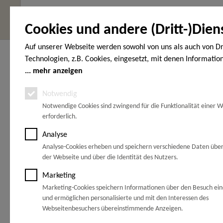
Cookies und andere (Dritt-)Dien
Auf unserer Webseite werden sowohl von uns als auch von Dr
Hier finden Sie uns
Service Hot
Technologien, z.B. Cookies, eingesetzt, mit denen Informatio
Endgerät gespeichert und/oder von Ihrem Endgerät abgeruf
mehr anzeigen
HOLZ-WOHNEN-GARTEN
Telefonische
den Cookies unterscheiden wir folgende Kategorien: Notwend
Vöhrumer Str. 40
unter:
Notwendig
(Gewerbegebiet Schachtanlage Peine)
Analyse-, Marketing- und Statistik-Cookies. Bei den notwend
31228 Peine
Notwendige Cookies sind zwingend für die Funktionalität einer W
handelt es sich um solche, die technisch notwendig sind, um
0171 77 8
erforderlich.
gewünschten Dienst bereitzustellen, die übrigen Cookies wer
Zwischen Hannover und Braunschweig
Grund einer von Ihnen erteilten Einwilligung gesetzt. Die Einw
an der A2.
Analyse
freiwillig. Personen, die das 16. Lebensjahr noch nicht vollen
Analyse-Cookies erheben und speichern verschiedene Daten übe
Ca. 30 km bis
Braunschweig
benötigen die Zustimmung der Sorgeberechtigten. Sie können
der Webseite und über die Identität des Nutzers.
Ca. 55 km bis
Wolfsburg
Entscheidung jederzeit mit Wirkung für die Zukunft widerrufe
Ca. 35 km bis
Hannover
Marketing
dazu lediglich den Cookie-Banner erneut auf und ändern Sie 
Ca. 33 km bis
Hildesheim
Marketing-Cookies speichern Informationen über den Besuch ei
Ca. 35 km bis
Salzgitter
Einstellungen entsprechend ab. Im Rahmen Ihres Besuchs un
und ermöglichen personalisierte und mit den Interessen des
können möglicherweise auch noch andere Informationen wie 
Webseitenbesuchers übereinstimmende Anzeigen.
Adresse übermittelt und verarbeitet werden, die speziell Ihr