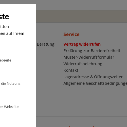
ste
itten
line
Service
nen auf Ihrem
en werden. Bei
 Unterstützung und Beratung
Vertrag widerrufen
ige Cookies,
Erklärung zur Barrierefreiheit
igen Cookies
Muster-Widerrufsformular
ebseite
 den von Ihnen
2 109
Widerrufsbelehrung
den nur auf
Kontakt
illigung ist
Lageradresse & Öffnungszeiten
det haben,
Allgemeine Geschäftsbedingung
r die Nutzung
 Ihre
n. Rufen Sie
Ihre
ner Webseite
serer Webseite
bspw. Ihre IP-
en Besuch auf