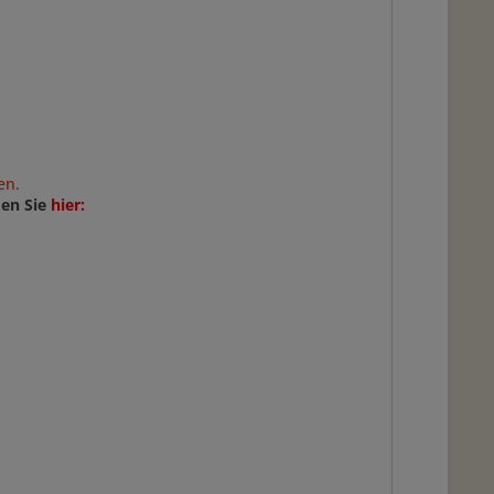
ken.
den Sie
hier
: