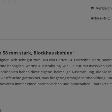
Vergleic
Artikel-Nr.:
n 58 mm stark, Blockhausbohlen"
ignen sich sehr gut zum Bau von Garten- u. Freizeithäusern, sow
ine behaglich, warme Ausstrahlung, wie Sie nur mit massiven Holz
ockbohlen haben diese eigene, heimelige Ausstrahlung, die Sie i
Restfeuchte getrocknet, was für geringstmögliche Rissbildung und
 besitzen immer einen harmonischen und naturnahen Charakter. "V
e.