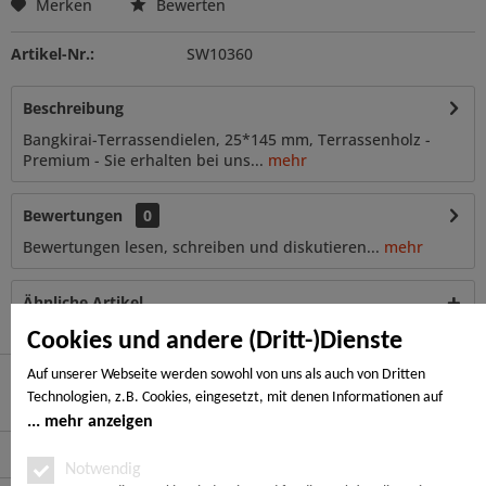
Merken
Bewerten
Artikel-Nr.:
SW10360
Beschreibung
Bangkirai-Terrassendielen, 25*145 mm, Terrassenholz -
Premium - Sie erhalten bei uns...
mehr
Bewertungen
0
Bewertungen lesen, schreiben und diskutieren...
mehr
Ähnliche Artikel
Cookies und andere (Dritt-)Dienste
Auf unserer Webseite werden sowohl von uns als auch von Dritten
Technologien, z.B. Cookies, eingesetzt, mit denen Informationen auf
Hier finden Sie uns
Ihrem Endgerät gespeichert und/oder von Ihrem Endgerät abgerufen
mehr anzeigen
werden. Bei den Cookies unterscheiden wir folgende Kategorien:
Service Hotline
Notwendige Cookies, Analyse-, Marketing- und Statistik-Cookies. Bei den
Notwendig