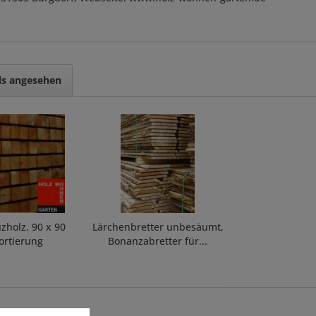
ls angesehen
zholz. 90 x 90
Lärchenbretter unbesäumt,
ortierung
Bonanzabretter für...