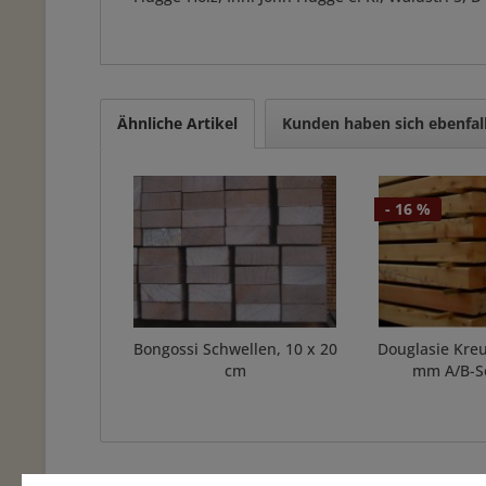
Ähnliche Artikel
Kunden haben sich ebenfal
- 16 %
Bongossi Schwellen, 10 x 20
Douglasie Kreu
cm
mm A/B-S