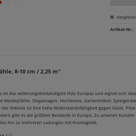
Vergleic
Artikel-Nr.:
hle, 8-10 cm / 2,25 m"
. Es ist das witterungsbeständigste Holz Europas und eignet sich 
und Weidepfähle, Steganlagen, Hochbeete, Gartenmöbel, Spielgerä
der Robinie ist ihre hohe Widerstandsfähigkeit gegen Fäule, Pilze
ndern gibt es die größten Bestände in Europa. Zu unseren Kunden
bis hin zu mehreren Ladungen mit Kranlogistik.
e 1-2