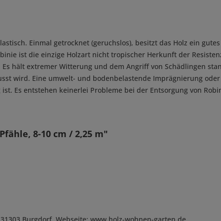
elastisch. Einmal getrocknet (geruchslos), besitzt das Holz ein gu
inie ist die einzige Holzart nicht tropischer Herkunft der Resiste
 Es hält extremer Witterung und dem Angriff von Schädlingen stand
lusst wird. Eine umwelt- und bodenbelastende Imprägnierung oder 
 ist. Es entstehen keinerlei Probleme bei der Entsorgung von Robi
fähle, 8-10 cm / 2,25 m"
, D-31303 Burgdorf, Webseite: www.holz-wohnen-garten.de