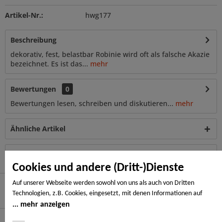
Artikel-Nr.:
hwg177
Beschreibung
dekorativ, fest, belastbar Robinie wird oft als falsche Akazie
bezeichnet. Es ist das...
mehr
Bewertungen
0
Bewertungen lesen, schreiben und diskutieren...
mehr
Ähnliche Artikel
Kunden haben sich ebenfalls angesehen
Cookies und andere (Dritt-)Dienste
Auf unserer Webseite werden sowohl von uns als auch von Dritten
Technologien, z.B. Cookies, eingesetzt, mit denen Informationen auf
Hier finden Sie uns
Ihrem Endgerät gespeichert und/oder von Ihrem Endgerät abgerufen
mehr anzeigen
werden. Bei den Cookies unterscheiden wir folgende Kategorien:
Service Hotline