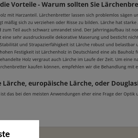
die Vorteile - Warum sollten Sie Lärchenbr
olz mit Harzanteil. Lärchenbretter lassen sich problemlos sägen u
gt mäßig sich zu verziehen oder Risse zu bilden. Lärche hat starke
 zum Teil auch schwarz umrandet sind. Der Jahrringaufbau ist 
t eine sehr ausdrucksvolle dekorative Maserung und besticht nicht 
Stabilität und Strapazierfähigkeit ist Lärche robust und belastbar
hohen Festigkeit ist Lärchenholz in Deutschland eine als Bauholz 
ehandelte Holz vergraut auch Lärche im Laufe der Zeit. Um eine na
ärchenbretter kaufen können, empfehlen wir die Behandlung mit 
e Lärche, europäische Lärche, oder Douglas
 ist das bei den meisten Anwendungen eher eine Frage der Optik 
ste