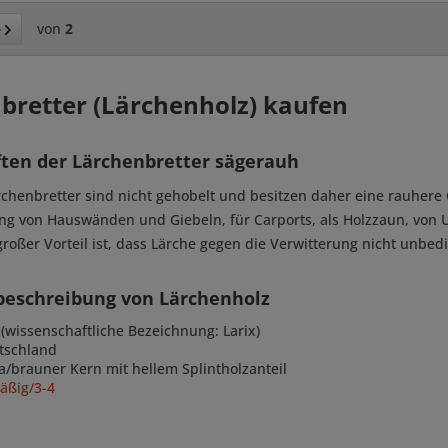
von
2
bretter (Lärchenholz) kaufen
ften der Lärchenbretter sägerauh
chenbretter sind nicht gehobelt und besitzen daher eine rauhere O
ng von Hauswänden und Giebeln, für Carports, als Holzzaun, von
großer Vorteil ist, dass Lärche gegen die Verwitterung nicht unbed
beschreibung von Lärchenholz
(wissenschaftliche Bezeichnung: Larix)
tschland
a/brauner Kern mit hellem Splintholzanteil
mäßig/3-4