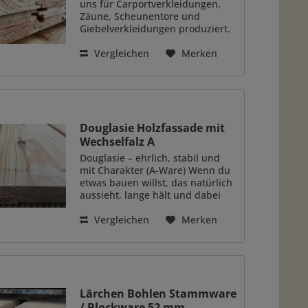
uns für Carportverkleidungen,
Zäune, Scheunentore und
Giebelverkleidungen produziert.
Dabei ist auf der einen Seite von
diesem Brett ein Softlineprofil
Vergleichen
Merken
gehobelt und auf der anderen
Seite das klassische...
Douglasie Holzfassade mit
Wechselfalz A
Douglasie – ehrlich, stabil und
mit Charakter (A-Ware) Wenn du
etwas bauen willst, das natürlich
aussieht, lange hält und dabei
möglichst formstabil bleibt, sind
unsere Douglasienbretter genau
Vergleichen
Merken
die richtige Wahl. Gehobelt mit...
Lärchen Bohlen Stammware
/ Blockware 52 mm