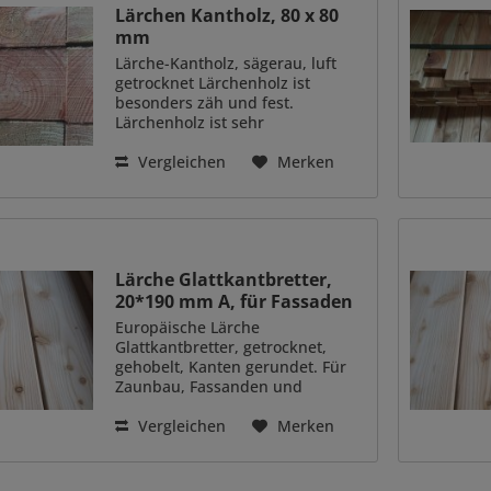
Lärchen Kantholz, 80 x 80
mm
Lärche-Kantholz, sägerau, luft
getrocknet Lärchenholz ist
besonders zäh und fest.
Lärchenholz ist sehr
witterungsbeständig.
Dauerhaftigkeitsklasse 3-4. Daher
Vergleichen
Merken
müssen Sie das Lärchenholz
nicht zusätzlich imprägnieren
oder mit...
Lärche Glattkantbretter,
20*190 mm A, für Fassaden
Europäische Lärche
Glattkantbretter, getrocknet,
gehobelt, Kanten gerundet. Für
Zaunbau, Fassanden und
Verkleidungen. Holzart Europ.
Lärche, technisch getrocknet
Vergleichen
Merken
Stärke 20 mm Breite 190 mm
Qualität A-Ware. Länge 3,00 m,
4,00 m, 5,00 m...