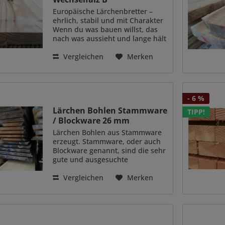
Europäische Lärchenbretter –
ehrlich, stabil und mit Charakter
Wenn du was bauen willst, das
nach was aussieht und lange hält
, sind unsere Lärchenbretter
genau dein Ding. Gehobelt mit
Vergleichen
Merken
Wechselfalzprofil , also nicht
einfach glatt...
- 6 %
Lärchen Bohlen Stammware
TIPP!
/ Blockware 26 mm
Lärchen Bohlen aus Stammware
erzeugt. Stammware, oder auch
Blockware genannt, sind die sehr
gute und ausgesuchte
Erdstämme der Lärche, die im
Prinzip sehr gerade, so wie Ast-
Vergleichen
Merken
und beulenfrei gewachsen sind.
Eine sehr ausgesuchte Ware
mit...