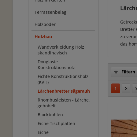
Lärch
Terrassenbelag
Getrock
Holzboden
Bretter 
Holzbau
zu vera
das hom
Wandverkleidung Holz
skandinavisch
Douglasie
Konstruktionsholz
Filtern
Fichte Konstruktionsholz
(KVH)
1
Lärchenbretter sägerauh
Rhombusleisten - Lärche,
gehobelt
Blockbohlen
Eiche Tischplatten
Eiche