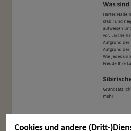
Was sind 
Hartes Nadelh
stabil und nei
aufweisen und
vor. Lärche ha
Aufgrund der 
Aufgrund der 
Wie jedes unb
Freude Ihre L
Sibirisch
Grundsätzlich
mehr.
Cookies und andere (Dritt-)Dien