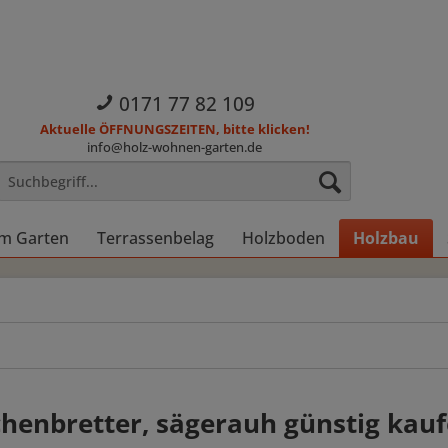
0171 77 82 109
Aktuelle ÖFFNUNGSZEITEN, bitte klicken!
info@holz-wohnen-garten.de
im Garten
Terrassenbelag
Holzboden
Holzbau
henbretter, sägerauh günstig kau