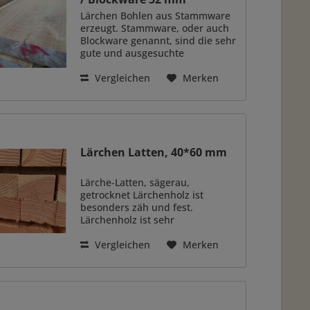
Lärchen Bohlen aus Stammware
erzeugt. Stammware, oder auch
Blockware genannt, sind die sehr
gute und ausgesuchte
Erdstämme der Lärche, die im
Prinzip sehr gerade, so wie Ast-
Vergleichen
Merken
und beulenfrei gewachsen sind.
Eine sehr ausgesuchte Ware
mit...
Lärchen Latten, 40*60 mm
Lärche-Latten, sägerau,
getrocknet Lärchenholz ist
besonders zäh und fest.
Lärchenholz ist sehr
witterungsbeständig.
Dauerhaftigkeitsklasse 3-4. Daher
Vergleichen
Merken
müssen Sie das Lärchenholz
nicht zusätzlich imprägnieren
oder mit Holzschutzmitteln...