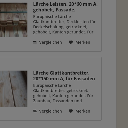
Lärche Leisten, 20*60 mm A,
gehobelt, Fassade.
Europäische Lärche
Glattkantbretter, Deckleisten für
Deckelschalung, getrocknet,
gehobelt, Kanten gerundet. Für
Zaunbau, Fassanden und
Verkleidungen. Holzart Europ.
Vergleichen
Merken
Lärche, technisch getrocknet
Stärke 20 mm Breite 60 mm
Qualität A-Ware....
Lärche Glattkantbretter,
20*150 mm A, für Fassaden
Europäische Lärche
Glattkantbretter, getrocknet,
gehobelt, Kanten gerundet. Für
Zaunbau, Fassanden und
Verkleidungen. Holzart Europ.
Lärche, technisch getrocknet
Vergleichen
Merken
Stärke 20 mm Breite 150 mm
Qualität A-Ware. Länge 3,00 m,
4,00 m, 5,00 m,...