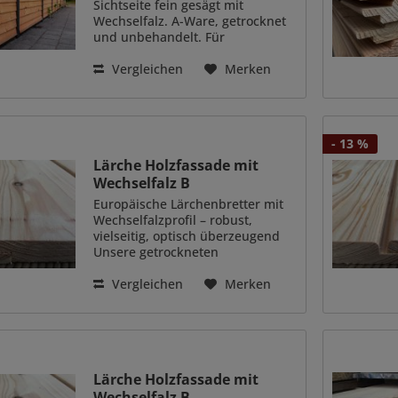
Sichtseite fein gesägt mit
Wechselfalz. A-Ware, getrocknet
und unbehandelt. Für
Verschalungen am Haus, am
Carport oder als Zaun. Douglasie,
Vergleichen
Merken
getrocknet und gehobelt
Wechselfalz. Sichtseite fein
gesägt 11/22 mm...
- 13 %
Lärche Holzfassade mit
Wechselfalz B
Europäische Lärchenbretter mit
Wechselfalzprofil – robust,
vielseitig, optisch überzeugend
Unsere getrockneten
Lärchenbretter mit gehobeltem
Wechselfalzprofil sind die
Vergleichen
Merken
perfekte Lösung für hochwertige
und langlebige
Holzverschalungen im...
Lärche Holzfassade mit
Wechselfalz B