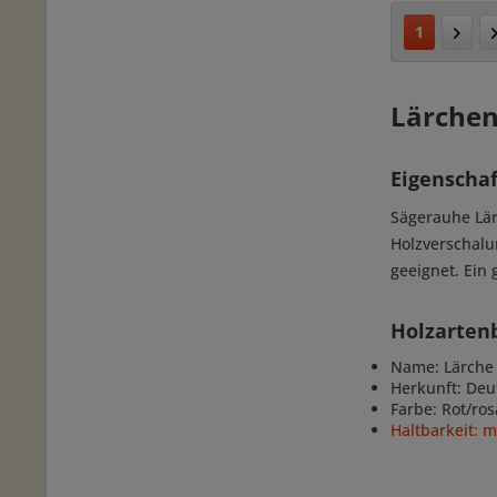
1
Lärchen
Eigenscha
Sägerauhe Lär
Holzverschalu
geeignet. Ein 
Holzarten
Name: Lärche 
Herkunft: Deu
Farbe: Rot/ros
Haltbarkeit: 