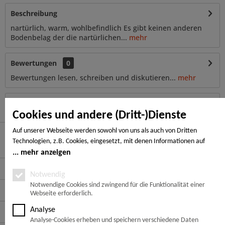
Beschreibung
nartürlich, warm, wohlbefindlich Es gibt keinen anderen
Bodenbelag der die nartürlichen...
mehr
Bewertungen
0
Bewertungen lesen, schreiben und diskutieren...
mehr
Kunden haben sich ebenfalls angesehen
Cookies und andere (Dritt-)Dienste
Auf unserer Webseite werden sowohl von uns als auch von Dritten
Technologien, z.B. Cookies, eingesetzt, mit denen Informationen auf
Hier finden Sie uns
Ihrem Endgerät gespeichert und/oder von Ihrem Endgerät abgerufen
mehr anzeigen
werden. Bei den Cookies unterscheiden wir folgende Kategorien:
Service Hotline
Notwendige Cookies, Analyse-, Marketing- und Statistik-Cookies. Bei den
Notwendig
notwendigen Cookies handelt es sich um solche, die technisch notwendig
Notwendige Cookies sind zwingend für die Funktionalität einer
Service
Webseite erforderlich.
sind, um den von Ihnen gewünschten Dienst bereitzustellen, die übrigen
Cookies werden nur auf Grund einer von Ihnen erteilten Einwilligung
Analyse
Informationen
gesetzt. Die Einwilligung ist freiwillig. Personen, die das 16. Lebensjahr
Analyse-Cookies erheben und speichern verschiedene Daten