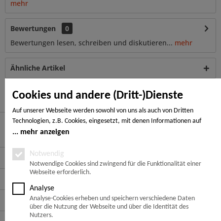
mehr
Bewertungen
0
Bewertungen lesen, schreiben und diskutieren...
mehr
Ähnliche Artikel
Kunden haben sich ebenfalls angesehen
Cookies und andere (Dritt-)Dienste
Auf unserer Webseite werden sowohl von uns als auch von Dritten
Technologien, z.B. Cookies, eingesetzt, mit denen Informationen auf
Ihrem Endgerät gespeichert und/oder von Ihrem Endgerät abgerufen
mehr anzeigen
Hier finden Sie uns
werden. Bei den Cookies unterscheiden wir folgende Kategorien:
Notwendige Cookies, Analyse-, Marketing- und Statistik-Cookies. Bei den
Notwendig
Service Hotline
notwendigen Cookies handelt es sich um solche, die technisch notwendig
Notwendige Cookies sind zwingend für die Funktionalität einer
Webseite erforderlich.
sind, um den von Ihnen gewünschten Dienst bereitzustellen, die übrigen
Service
Cookies werden nur auf Grund einer von Ihnen erteilten Einwilligung
Analyse
gesetzt. Die Einwilligung ist freiwillig. Personen, die das 16. Lebensjahr
Informationen
Analyse-Cookies erheben und speichern verschiedene Daten
noch nicht vollendet haben, benötigen die Zustimmung der
über die Nutzung der Webseite und über die Identität des
Sorgeberechtigten. Sie können Ihre Entscheidung jederzeit mit Wirkung
Nutzers.