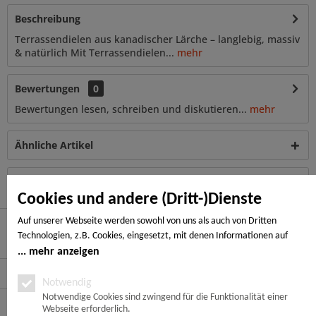
Beschreibung
Terrassendielen aus kanadischer Lärche – langlebig, massiv
& natürlich Mit Terrassendielen...
mehr
Bewertungen
0
Bewertungen lesen, schreiben und diskutieren...
mehr
Ähnliche Artikel
Kunden haben sich ebenfalls angesehen
Cookies und andere (Dritt-)Dienste
Auf unserer Webseite werden sowohl von uns als auch von Dritten
Technologien, z.B. Cookies, eingesetzt, mit denen Informationen auf
Hier finden Sie uns
Ihrem Endgerät gespeichert und/oder von Ihrem Endgerät abgerufen
mehr anzeigen
werden. Bei den Cookies unterscheiden wir folgende Kategorien:
Service Hotline
Notwendige Cookies, Analyse-, Marketing- und Statistik-Cookies. Bei den
Notwendig
notwendigen Cookies handelt es sich um solche, die technisch notwendig
Notwendige Cookies sind zwingend für die Funktionalität einer
Service
Webseite erforderlich.
sind, um den von Ihnen gewünschten Dienst bereitzustellen, die übrigen