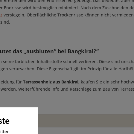
en Brettenden wird den Endrissen vorgebeugt. Das bedeutet aber ni
er Endrisse wird bestmöglich minimiert. Nach dem Zuschneiden d
tz
versiegeln. Oberflächliche Trockenrisse können nicht vermieden 
 sind.
tet das „ausbluten“ bei Bangkirai?“
n seine farblichen Inhaltsstoffe schnell verlieren. Diese sind un
n verursachen. Diese Eigenschaft gilt im Prinzip für alle Harthöl
heidung für
Terrassenholz aus Bankirai
, kaufen Sie ein sehr hochw
werden. Weiterführende Info und Ratschläge zum Bau von Terrass
ste
itten