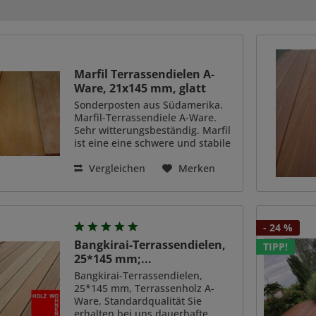
Marfil Terrassendielen A-
Ware, 21x145 mm, glatt
Sonderposten aus Südamerika.
Marfil-Terrassendiele A-Ware.
Sehr witterungsbeständig. Marfil
ist eine eine schwere und stabile
Holzart aus Südamerika. Auch
Pilze und Schädlinge können
Vergleichen
Merken
dem festen und dichten Material
kaum etwas anhaben....
- 24 %
Bangkirai-Terrassendielen,
TIPP!
25*145 mm;...
Bangkirai-Terrassendielen,
25*145 mm, Terrassenholz A-
Ware, Standardqualität Sie
erhalten bei uns dauerhafte