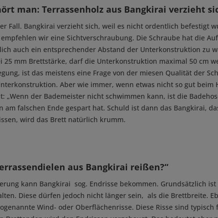
ört man: Terrassenholz aus Bangkirai verzieht sich
der Fall. Bangkirai verzieht sich, weil es nicht ordentlich befestigt
 empfehlen wir eine Sichtverschraubung. Die Schraube hat die Auf
rlich auch ein entsprechender Abstand der Unterkonstruktion zu w
i 25 mm Brettstärke, darf die Unterkonstruktion maximal 50 cm w
egung, ist das meistens eine Frage von der miesen Qualität der Sch
nterkonstruktion. Aber wie immer, wenn etwas nicht so gut beim 
t: „Wenn der Bademeister nicht schwimmen kann, ist die Badehose 
 am falschen Ende gespart hat. Schuld ist dann das Bangkirai, da
issen, wird das Brett natürlich krumm.
errassendielen aus Bangkirai reißen?“
terung kann Bangkirai sog. Endrisse bekommen. Grundsätzlich ist 
ten. Diese dürfen jedoch nicht länger sein, als die Brettbreite. E
genannte Wind- oder Oberflächenrisse. Diese Risse sind typisch 