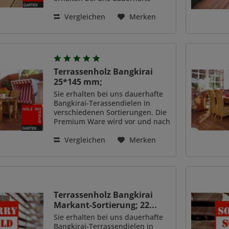
Bangkirai-Terassendielen in
verschiedenen Sortierungen.
Vergleichen
Merken
Die Standardware wird vor dem
hobeln per Hand sortiert, so
können wir...
Terrassenholz Bangkirai
25*145 mm;
Sie erhalten bei uns dauerhafte
Bangkirai-Terassendielen in
verschiedenen Sortierungen. Die
Premium Ware wird vor und nach
dem hobeln per Hand sortiert, so
können wir ihnen exzellente
Vergleichen
Merken
Qualität garantieren und auch
farblich sind die...
Terrassenholz Bangkirai
Markant-Sortierung; 22...
Sie erhalten bei uns dauerhafte
Bangkirai-Terrassendielen in