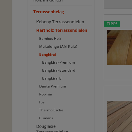
Terrassenbelag
Kebony Terrassendielen
TIPP!
Hartholz Terrassendielen
Bambus Holz
Mukulungu (Afri Kulu)
Bangkirai
Bangkirai-Premium
Bangkirai-Standard
Bangkirai B
Danta Premium
Robinie
Ipe
Thermo Esche
Cumaru
Douglasie
Terrassendielen