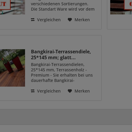
verschiedenen Sortierungen.
Die Standart Ware wird vor dem
hobeln per Hand sortiert, so
können wir ihnen schöne/solide
Vergleichen
Merken
Qualität garantieren. Farblich ist
diese Sortierung...
Bangkirai-Terrassendiele,
25*145 mm; glatt...
Bangkirai-Terrassendielen,
25*145 mm, Terrassenholz -
Premium - Sie erhalten bei uns
dauerhafte Bangkirai-
Terassendielen in verschiedenen
Sortierungen. Die Standardware
Vergleichen
Merken
wird vor dem hobeln per Hand
sortiert, so können wir ihnen...