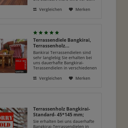
hobeln per Hand sortiert, so
können wir ihnen schöne/solide
Vergleichen
Merken
Qualität garantieren. Farblich ist
diese Sortierung...
Terrassendiele Bangkirai,
Terrassenholz...
Bankirai Terrassendielen sind
sehr langlebig Sie erhalten bei
uns dauerhafte Bangkirai-
Terassendielen in verschiedenen
Sortierungen. Die A-Sortierung
wird vor und nach dem hobeln
Vergleichen
Merken
per Hand sortiert, so können wir
ihnen exzellente Qualität...
Terrassenholz Bangkirai-
Standard- 45*145 mm;
Sie erhalten bei uns dauerhafte
Bangkirai-Terrassendielen in