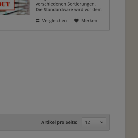
verschiedenen Sortierungen.
Die Standardware wird vor dem
hobeln per Hand sortiert, so
können wir ihnen schöne/solide
Vergleichen
Merken
Qualität garantieren. Farblich ist
diese Sortierung...
Artikel pro Seite: