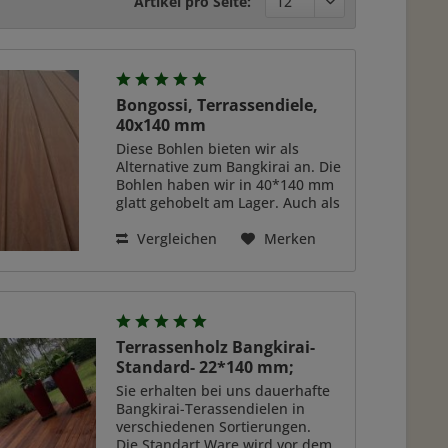
Artikel pro Seite:
Bongossi, Terrassendiele,
40x140 mm
Diese Bohlen bieten wir als
Alternative zum Bangkirai an. Die
Bohlen haben wir in 40*140 mm
glatt gehobelt am Lager. Auch als
kurze Ware, zweiseitig
verlegefertig gekappt. z.B., 1,40
Vergleichen
Merken
m lang. Sehr gutes Preis-
Leistungsverhältniss. Sehr...
Terrassenholz Bangkirai-
Standard- 22*140 mm;
Sie erhalten bei uns dauerhafte
Bangkirai-Terassendielen in
verschiedenen Sortierungen.
Die Standart Ware wird vor dem