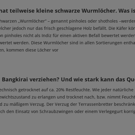
hat teilweise kleine schwarze Wurmlöcher. Was is
chwarzen „Wurmlöcher“ – genannt pinholes oder shotholes –werde
lcher jedoch nur das frisch geschlagene Holz befällt. Die Käfer kö
n pinholes nicht als Indiz für einen aktiven Befall bewertet werden
wertet werden. Diese Wurmlöcher sind in allen Sortierungen entha
en, kommen diese Löcher vor
 Bangkirai verziehen? Und wie stark kann das Qu
technisch getrocknet auf ca. 20% Restfeuchte. Wie jeder natürliche 
ewichtszustand zu erlangen und trocknet nach, bzw. nimmt Feuch
d zu mäßigem Verzug. Der Verzug der Terrassenbretter beschränkt
ch den Einsatz von Schraubzwingen oder einem Verlegegurt korrig