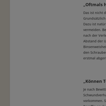
„Oftmals h
Das ist nicht 
Grundsätzlich
Dazu ist natü
vermeiden. Be
nach der Verl
Abstand der U
Binsenweishei
den Schrauben
erstmal abger
„Können T
Je nach Bewit
Schwundverhal
vorkommen. So