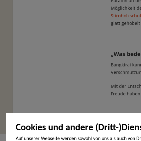
Paraffin an d
Möglichkeit d
Stirnholzschu
glatt gehobelt
„Was bedeu
Bangkirai kan
Verschmutzunge
Mit der Entsc
Freude haben 
Cookies und andere (Dritt-)Dien
Auf unserer Webseite werden sowohl von uns als auch von Dr