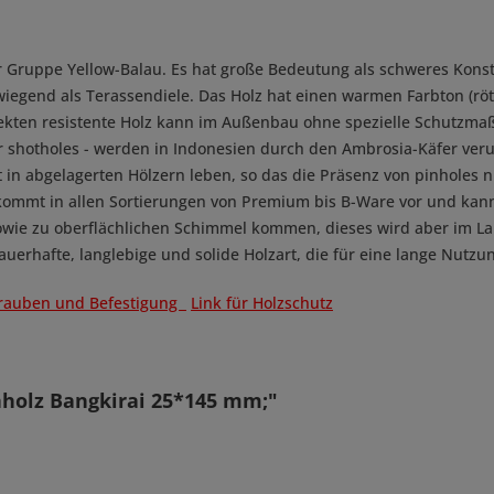
 Gruppe Yellow-Balau. Es hat große Bedeutung als schweres Konst
iegend als Terassendiele. Das Holz hat einen warmen Farbton (röt
sekten resistente Holz kann im Außenbau ohne spezielle Schutzmaß
shotholes - werden in Indonesien durch den Ambrosia-Käfer verur
 in abgelagerten Hölzern leben, so das die Präsenz von pinholes nic
d kommt in allen Sortierungen von Premium bis B-Ware vor und kan
wie zu oberflächlichen Schimmel kommen, dieses wird aber im Lau
auerhafte, langlebige und solide Holzart, die für eine lange Nutzu
hrauben und Befestigung
Link für Holzschutz
nholz Bangkirai 25*145 mm;"