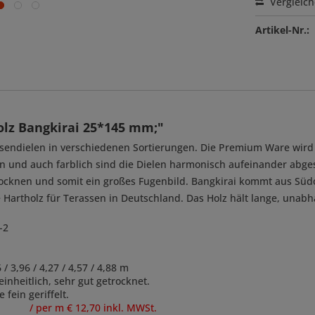
Vergleic
Artikel-Nr.:
lz Bangkirai 25*145 mm;"
ssendielen in verschiedenen Sortierungen. Die Premium Ware wird
n und auch farblich sind die Dielen harmonisch aufeinander abges
rocknen und somit ein großes Fugenbild. Bangkirai kommt aus Südo
te Hartholz für Terassen in Deutschland. Das Holz hält lange, una
-2
,96 / 4,27 / 4,57 / 4,88 m
heitlich, sehr gut getrocknet.
in geriffelt.
 m € 12,70 inkl. MWSt.