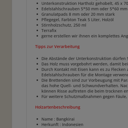
Unterkonstruktion Hartholz gehobelt, 45 x 7
Edelstahlschrauben 5*50 mm oder 5*60 mm
Granulatpads 8 mm oder 20 mm stark
Pflegegel, Farbton Teak 5 Liter, Holzöl
Stirnholzschutz, 250 ml
Terrafix
gerne erstellen wir ihnen ein komplettes An
Tipps zur Verarbeitung
Die Abstände der Unterkonstruktion dürfen 5
Das Holz muss vorgebohrt werden, damit beim
Durch Kontakt mit Eisen kann es zu Flecken
Edelstahlschrauben für die Montage verwend
Die Brettenden sind zur Vorbeugung mit Para
das hohe Quell- und Schwundverhalten. Nachd
können Risse auftreten die beim trocknen e
Für weitere Schutzmaßnahmen gegen Fäule, P
Holzartenbeschreibung
Name : Bangkirai
Herkunft : Indonesien