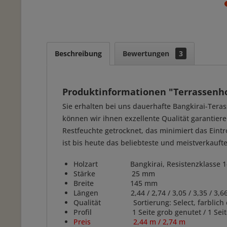
Beschreibung
Bewertungen
3
Produktinformationen "Terrassenho
Sie erhalten bei uns dauerhafte Bangkirai-Tera
können wir ihnen exzellente Qualität garantiere
Restfeuchte getrocknet, das minimiert das Eint
ist bis heute das beliebteste und meistverkauf
Holzart Bangkirai, Resistenzklasse 1
Stärke 25 mm
Breite 145 mm
Längen 2,44 / 2,74 / 3,05 / 3,35 / 3,66 / 3
Qualität Sortierung: Select, farblich ein
Profil 1 Seite grob genutet / 1 Seite fe
Preis 2,44 m / 2,74 m / per