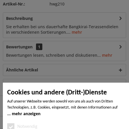
Artikel-Nr.:
hwg210
Beschreibung
Sie erhalten bei uns dauerhafte Bangkirai-Terassendielen
in verschiedenen Sortierungen....
mehr
Bewertungen
1
Bewertungen lesen, schreiben und diskutieren...
mehr
Ähnliche Artikel
Kunden haben sich ebenfalls angesehen
Cookies und andere (Dritt-)Dienste
Auf unserer Webseite werden sowohl von uns als auch von Dritten
Technologien, z.B. Cookies, eingesetzt, mit denen Informationen auf
Hier finden Sie uns
Ihrem Endgerät gespeichert und/oder von Ihrem Endgerät abgerufen
mehr anzeigen
werden. Bei den Cookies unterscheiden wir folgende Kategorien:
Service Hotline
Notwendige Cookies, Analyse-, Marketing- und Statistik-Cookies. Bei den
Notwendig