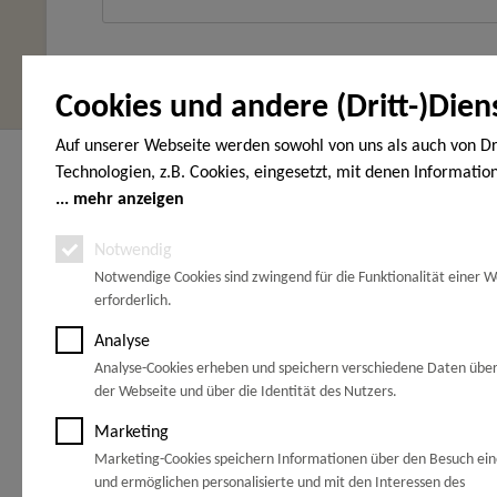
Cookies und andere (Dritt-)Dien
Auf unserer Webseite werden sowohl von uns als auch von Dr
Hier finden Sie uns
Service Hot
Technologien, z.B. Cookies, eingesetzt, mit denen Informatio
Endgerät gespeichert und/oder von Ihrem Endgerät abgeruf
mehr anzeigen
HOLZ-WOHNEN-GARTEN
Telefonische
den Cookies unterscheiden wir folgende Kategorien: Notwend
Vöhrumer Str. 40
unter:
Notwendig
(Gewerbegebiet Schachtanlage Peine)
Analyse-, Marketing- und Statistik-Cookies. Bei den notwend
31228 Peine
Notwendige Cookies sind zwingend für die Funktionalität einer W
handelt es sich um solche, die technisch notwendig sind, um
0171 77 8
erforderlich.
gewünschten Dienst bereitzustellen, die übrigen Cookies wer
Zwischen Hannover und Braunschweig
Grund einer von Ihnen erteilten Einwilligung gesetzt. Die Einw
an der A2.
Analyse
freiwillig. Personen, die das 16. Lebensjahr noch nicht vollen
Analyse-Cookies erheben und speichern verschiedene Daten übe
Ca. 30 km bis
Braunschweig
benötigen die Zustimmung der Sorgeberechtigten. Sie können
der Webseite und über die Identität des Nutzers.
Ca. 55 km bis
Wolfsburg
Entscheidung jederzeit mit Wirkung für die Zukunft widerrufe
Ca. 35 km bis
Hannover
Marketing
dazu lediglich den Cookie-Banner erneut auf und ändern Sie 
Ca. 33 km bis
Hildesheim
Marketing-Cookies speichern Informationen über den Besuch ei
Ca. 35 km bis
Salzgitter
Einstellungen entsprechend ab. Im Rahmen Ihres Besuchs un
und ermöglichen personalisierte und mit den Interessen des
können möglicherweise auch noch andere Informationen wie 