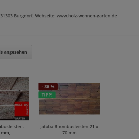
, D-31303 Burgdorf, Webseite: www.holz-wohnen-garten.de
ls angesehen
- 36 %
TIPP!
busleisten,
Jatoba Rhombusleisten 21 x
0 mm,
70 mm