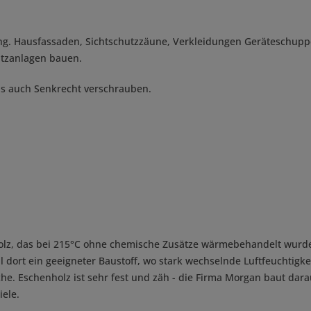
ng. Hausfassaden, Sichtschutzzäune, Verkleidungen Geräteschuppen
hutzanlagen bauen.
als auch Senkrecht verschrauben.
olz, das bei 215°C ohne chemische Zusätze wärmebehandelt wurde
ll dort ein geeigneter Baustoff, wo stark wechselnde Luftfeuchti
he. Eschenholz ist sehr fest und zäh - die Firma Morgan baut da
iele.