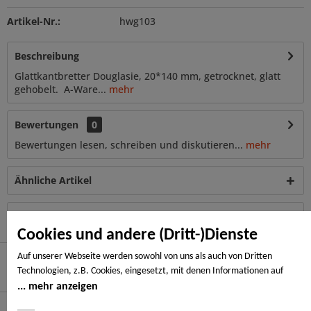
Artikel-Nr.:
hwg103
Beschreibung
Glattkantbretter Douglasie, 20*140 mm, getrocknet, glatt
gehobelt. A-Ware...
mehr
Bewertungen
0
Bewertungen lesen, schreiben und diskutieren...
mehr
Ähnliche Artikel
Kunden haben sich ebenfalls angesehen
Cookies und andere (Dritt-)Dienste
Auf unserer Webseite werden sowohl von uns als auch von Dritten
Technologien, z.B. Cookies, eingesetzt, mit denen Informationen auf
Hier finden Sie uns
Ihrem Endgerät gespeichert und/oder von Ihrem Endgerät abgerufen
mehr anzeigen
werden. Bei den Cookies unterscheiden wir folgende Kategorien:
Service Hotline