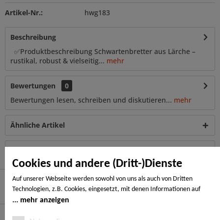
Artikel-Nr.:
hwg183
Beschreibung
✅Produktbeschreibung Schwartenbretter aus Lärche –
rustikal, robust & vielseitig...
mehr
Bewertungen
0
Bewertungen lesen, schreiben und diskutieren...
mehr
Ähnliche Artikel
Kunden haben sich ebenfalls angesehen
Cookies und andere (Dritt-)Dienste
Auf unserer Webseite werden sowohl von uns als auch von Dritten
Technologien, z.B. Cookies, eingesetzt, mit denen Informationen auf
Hier finden Sie uns
Ihrem Endgerät gespeichert und/oder von Ihrem Endgerät abgerufen
mehr anzeigen
werden. Bei den Cookies unterscheiden wir folgende Kategorien:
Service Hotline