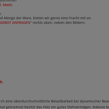
eschliffen
kl. MwSt.
n.
und Menge der Ware, bieten wir gerne eine Fracht mit an.
GEBOT ANFRAGEN
" rechts oben, neben den Bildern.
n.
urch eine überdurchschnittliche Belastbarkeit bei dynamischer B
al getrocknet besitzt das Holz ein gutes Stehvermögen. Robinie be