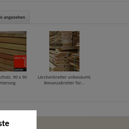
ls angesehen
zholz. 90 x 90
Lärchenbretter unbesäumt,
rtierung
Bonanzabretter für...
ste