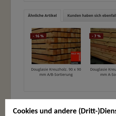
Ähnliche Artikel
Kunden haben sich ebenfal
- 16 %
- 7 %
Douglasie Kreuzholz. 90 x 90
Douglasie Kreu
mm A/B-Sortierung
mm A-So
Cookies und andere (Dritt-)Dien