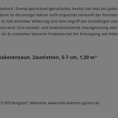
elastisch. Einmal getrocknet (geruchslos), besitzt das Holz ein gu
inie ist die einzige Holzart nicht tropischer Herkunft der Resiste
 Es hält extremer Witterung und dem Angriff von Schädlingen stand
lusst wird. Eine umwelt- und bodenbelastende Imprägnierung oder 
 ist. Es entstehen keinerlei Probleme bei der Entsorgung von Robi
taketenzaun, Zaunlatten, 5-7 cm, 1,20 m"
, D-31303 Burgdorf, Webseite: www.holz-wohnen-garten.de