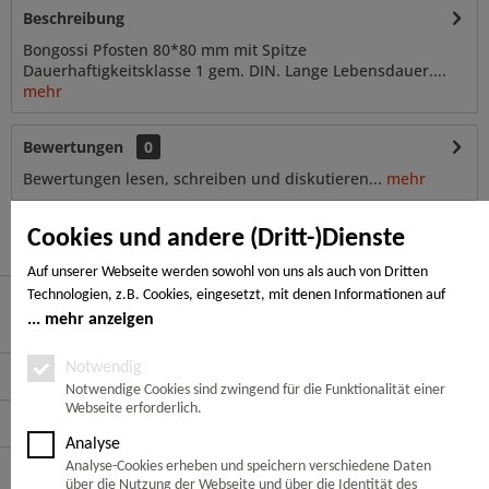
Beschreibung
Bongossi Pfosten 80*80 mm mit Spitze
Dauerhaftigkeitsklasse 1 gem. DIN. Lange Lebensdauer....
mehr
Bewertungen
0
Bewertungen lesen, schreiben und diskutieren...
mehr
Kunden haben sich ebenfalls angesehen
Cookies und andere (Dritt-)Dienste
Auf unserer Webseite werden sowohl von uns als auch von Dritten
Technologien, z.B. Cookies, eingesetzt, mit denen Informationen auf
Ihrem Endgerät gespeichert und/oder von Ihrem Endgerät abgerufen
mehr anzeigen
Hier finden Sie uns
werden. Bei den Cookies unterscheiden wir folgende Kategorien:
Notwendige Cookies, Analyse-, Marketing- und Statistik-Cookies. Bei den
Notwendig
Service Hotline
notwendigen Cookies handelt es sich um solche, die technisch notwendig
Notwendige Cookies sind zwingend für die Funktionalität einer
Webseite erforderlich.
sind, um den von Ihnen gewünschten Dienst bereitzustellen, die übrigen
Service
Cookies werden nur auf Grund einer von Ihnen erteilten Einwilligung
Analyse
gesetzt. Die Einwilligung ist freiwillig. Personen, die das 16. Lebensjahr
Informationen
Analyse-Cookies erheben und speichern verschiedene Daten
noch nicht vollendet haben, benötigen die Zustimmung der
über die Nutzung der Webseite und über die Identität des