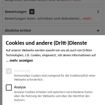
Bewertungen
0
Bewertungen lesen, schreiben und diskutieren...
mehr
Ähnliche Artikel
Kunden haben sich ebenfalls angesehen
Cookies und andere (Dritt-)Dienste
Auf unserer Webseite werden sowohl von uns als auch von Dritten
Technologien, z.B. Cookies, eingesetzt, mit denen Informationen auf
Ihrem Endgerät gespeichert und/oder von Ihrem Endgerät abgerufen
mehr anzeigen
Hier finden Sie uns
werden. Bei den Cookies unterscheiden wir folgende Kategorien:
Notwendige Cookies, Analyse-, Marketing- und Statistik-Cookies. Bei den
Notwendig
Service Hotline
notwendigen Cookies handelt es sich um solche, die technisch notwendig
Notwendige Cookies sind zwingend für die Funktionalität einer
Webseite erforderlich.
sind, um den von Ihnen gewünschten Dienst bereitzustellen, die übrigen
Service
Cookies werden nur auf Grund einer von Ihnen erteilten Einwilligung
Analyse
gesetzt. Die Einwilligung ist freiwillig. Personen, die das 16. Lebensjahr
Analyse-Cookies erheben und speichern verschiedene Daten
Informationen
noch nicht vollendet haben, benötigen die Zustimmung der
über die Nutzung der Webseite und über die Identität des
Sorgeberechtigten. Sie können Ihre Entscheidung jederzeit mit Wirkung
Nutzers.
Zahlungsarten
für die Zukunft widerrufen. Rufen Sie dazu lediglich den Cookie-Banner