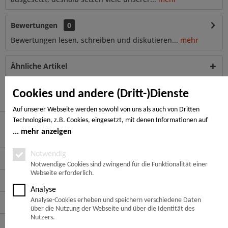
Bewertungen
0
Bewertungen lesen, schreiben und diskutieren...
mehr
Ähnliche Artikel
Kunden haben sich ebenfalls angesehen
Cookies und andere (Dritt-)Dienste
Auf unserer Webseite werden sowohl von uns als auch von Dritten
Technologien, z.B. Cookies, eingesetzt, mit denen Informationen auf
Ihrem Endgerät gespeichert und/oder von Ihrem Endgerät abgerufen
mehr anzeigen
Hier finden Sie uns
werden. Bei den Cookies unterscheiden wir folgende Kategorien:
Notwendige Cookies, Analyse-, Marketing- und Statistik-Cookies. Bei den
Notwendig
Service Hotline
notwendigen Cookies handelt es sich um solche, die technisch notwendig
Notwendige Cookies sind zwingend für die Funktionalität einer
Webseite erforderlich.
sind, um den von Ihnen gewünschten Dienst bereitzustellen, die übrigen
Service
Cookies werden nur auf Grund einer von Ihnen erteilten Einwilligung
Analyse
gesetzt. Die Einwilligung ist freiwillig. Personen, die das 16. Lebensjahr
Analyse-Cookies erheben und speichern verschiedene Daten
Informationen
noch nicht vollendet haben, benötigen die Zustimmung der
über die Nutzung der Webseite und über die Identität des
Sorgeberechtigten. Sie können Ihre Entscheidung jederzeit mit Wirkung
Nutzers.
Zahlungsarten
für die Zukunft widerrufen. Rufen Sie dazu lediglich den Cookie-Banner