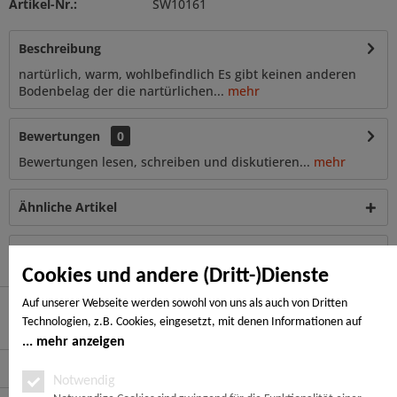
Artikel-Nr.:
SW10161
Beschreibung
nartürlich, warm, wohlbefindlich Es gibt keinen anderen
Bodenbelag der die nartürlichen...
mehr
Bewertungen
0
Bewertungen lesen, schreiben und diskutieren...
mehr
Ähnliche Artikel
Kunden haben sich ebenfalls angesehen
Cookies und andere (Dritt-)Dienste
Auf unserer Webseite werden sowohl von uns als auch von Dritten
Technologien, z.B. Cookies, eingesetzt, mit denen Informationen auf
Hier finden Sie uns
Ihrem Endgerät gespeichert und/oder von Ihrem Endgerät abgerufen
mehr anzeigen
werden. Bei den Cookies unterscheiden wir folgende Kategorien:
Service Hotline
Notwendige Cookies, Analyse-, Marketing- und Statistik-Cookies. Bei den
Notwendig
notwendigen Cookies handelt es sich um solche, die technisch notwendig